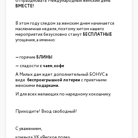
отпраздновать Международный женский день
ВМЕСТЕ!
В этом году следом за женским днем начинается
масленичная неделя, поэтому хитом нашего
мероприятия безусловно станут
БЕСПЛАТНЫЕ
угощения, а именно:
—
горячие
БЛИНЫ
—
сладости
с чаем, кофе
А Милых дам ждет дополнительный БОНУС в
виде
беспроигрышной лотереи
с приятными
женскими
подарками.
И для всех желающих по нарядному кокошнику.
Приходите! Вход свободный!
С уважением,
команда УК «Ямское поле»