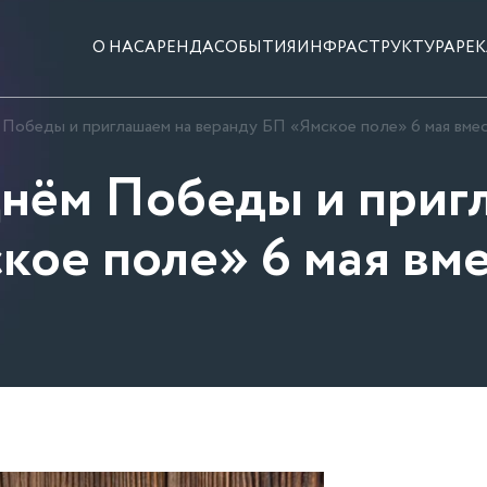
О НАС
АРЕНДА
СОБЫТИЯ
ИНФРАСТРУКТУРА
РЕ
Победы и приглашаем на веранду БП «Ямское поле» 6 мая вме
нём Победы и приг
кое поле» 6 мая вме