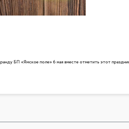
меткость. Музыкальные ХИТЫ
знакомые каждому. Солнечная
фактически летняя погода и
бесподобное настроение - все
это сделали праздник по-
настоящему душевным. Нас бы
как никогда, много и это очень
радует! Спасибо всем за
участие, спасибо за улыбки и
поздравления! Отличных всем
ранду БП «Ямское поле» 6 мая вместе отметить этот праздни
праздничных выходных! С Дн
Победы в Великой
Отечественной войне! С
искренними пожеланиями,
команда УК "Ямское поле"