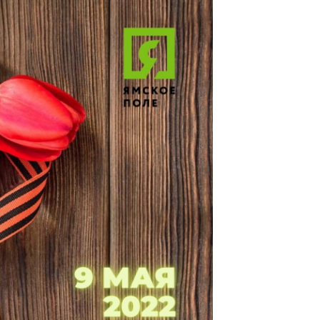
СТАТЬЯ
День ПОБЕДЫ!
Фотоотчет
Дорогие друзья! Делимся
фотоотчетом с нашего
мероприятия в честь Дня
Победы, которое прошло 07.05
четверг. Чудесный праздник,
который объединяет, прошел 
УРА! Наваристая полевая каша
тушенкой, вкусные пирожки с
разными начинками, горячий чай
для каждого посетителя.
Пневматический ТИР, где и
мужчины , и женщины с
удовольствием проверили св