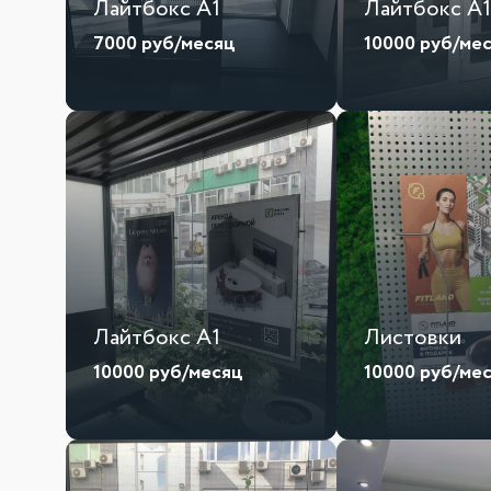
Лайтбокс А1
Лайтбокс А1
7000
руб/месяц
10000
руб/ме
Лайтбокс А1
Листовки
10000
руб/месяц
10000
руб/ме