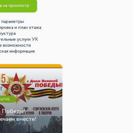
а на просмотр
 параметры
ровка и план этажа
руктура
ельные услуги УК
е возможности
кая информация
БЫТИЕ
СТАТЬЯ
 Победы!
Фотоотчет с
ечаем вместе!
мероприятия 06.03.26 г.