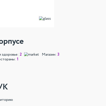
орпусе
и здоровье:
2
Магазин:
3
естораны:
1
УК
риторию