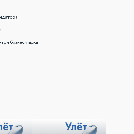
ендатора
т
утри бизнес-парка