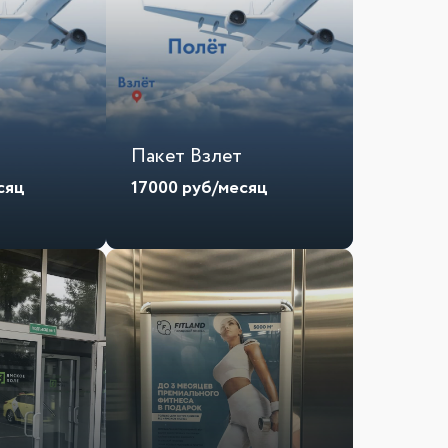
т
Пакет Взлет
сяц
17000
руб/месяц