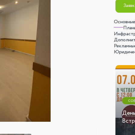
Заявк
Основные
Плани
Инфраст
Дополнит
Рекламны
Юридичес
СТАТЬЯ
СО
День ПОБЕДЫ!
День
Фотоотчет
Встр