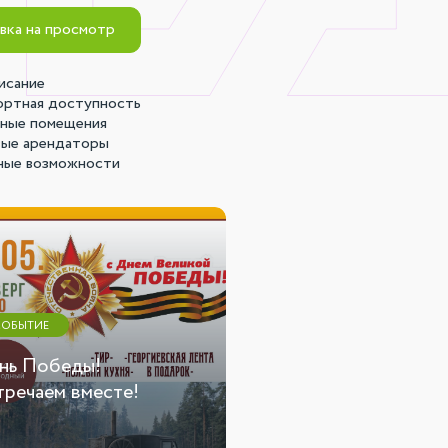
вка на просмотр
исание
ортная доступность
ные помещения
ые арендаторы
ные возможности
СОБЫТИЕ
СТАТЬЯ
нь Победы!
Фотоотчет с
тречаем вместе!
мероприятия 06.03.26 г