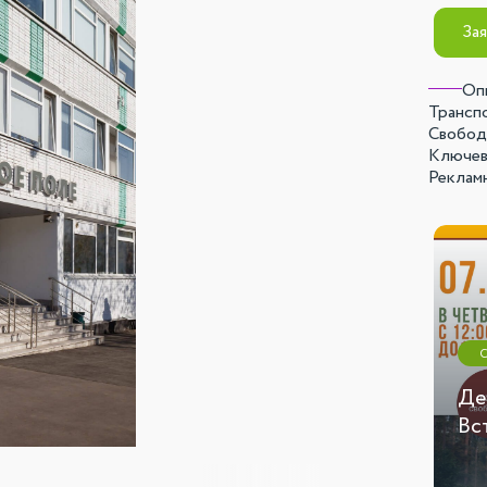
Зая
Оп
Трансп
Свобод
Ключев
Реклам
СТАТЬЯ
День ПОБЕДЫ!
Де
Фотоотчет
Вс