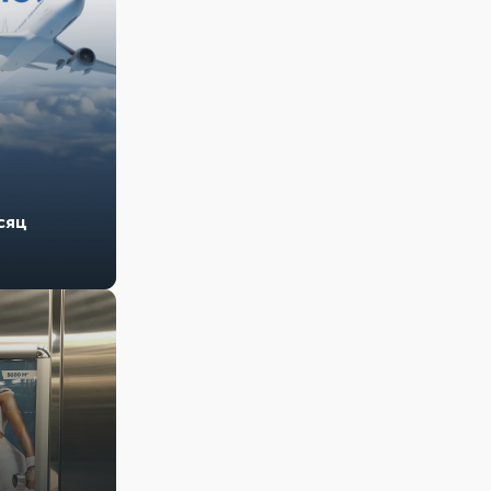
т
сяц