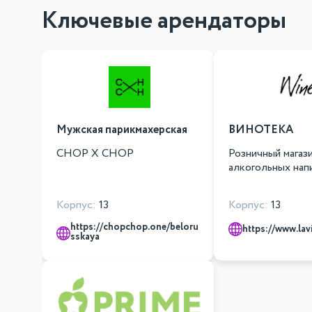
Ключевые арендаторы
Мужская парикмахерская
ВИНОТЕКА
CHOP X CHOP
Розничный магаз
алкогольных нап
Корпус:
13
Корпус:
13
https://chopchop.one/beloru
https://www.lavi
sskaya