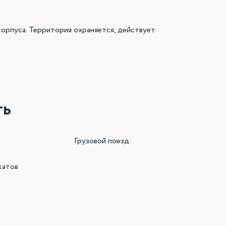
корпуса. Территория охраняется, действует
ть
Грузовой поезд
катов