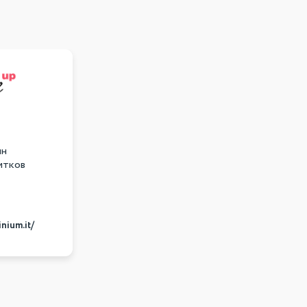
ин
итков
nium.it/